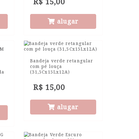
R$ 15,00
alugar
Bandeja verde retangular
com pé louça
da
(31,5Cx15Lx12A)
R$ 15,00
alugar