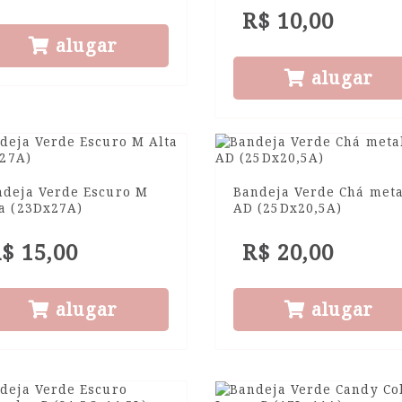
R$ 10,00
alugar
alugar
ndeja Verde Escuro M
Bandeja Verde Chá meta
ta (23Dx27A)
AD (25Dx20,5A)
$ 15,00
R$ 20,00
alugar
alugar