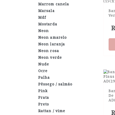
Marrom canela
Marsala
Ban
Ve
Mdf
Mostarda
R
Neon
Neon amarelo
Neon laranja
Neon rosa
Neon verde
Nude
Ocre
Palha
Pêssego / salmão
Pink
Ba
De
Prata
AD
Preto
Rattan / vime
R