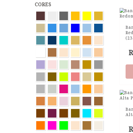
CORES
Ban
Re
(2
R
Ba
Al
R