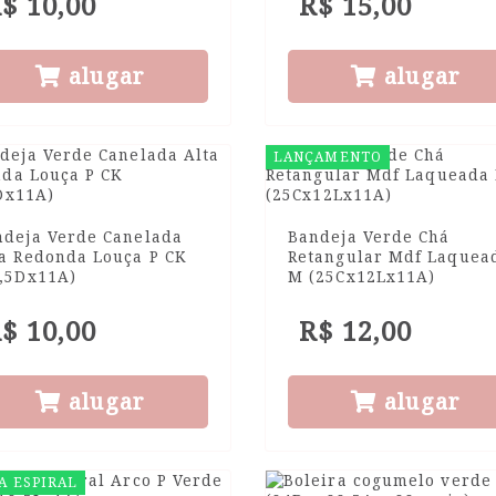
$ 10,00
R$ 15,00
alugar
alugar
LANÇAMENTO
ndeja Verde Canelada
Bandeja Verde Chá
ta Redonda Louça P CK
Retangular Mdf Laquea
8,5Dx11A)
M (25Cx12Lx11A)
$ 10,00
R$ 12,00
alugar
alugar
A ESPIRAL