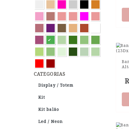
Ba
Al
CATEGORIAS
R
Display / Totem
Kit
Kit balão
Led / Neon