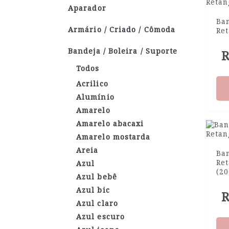
Aparador
Ba
Armário / Criado / Cômoda
Ret
Bandeja / Boleira / Suporte
R
Todos
Acrilico
Alumínio
Amarelo
Amarelo abacaxi
Amarelo mostarda
Areia
Ba
Re
Azul
(2
Azul bebê
Azul bic
R
Azul claro
Azul escuro