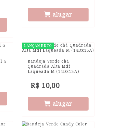
alugar
LANÇAMENTO
l G
Bandeja Verde chá
Quadrada Alta Mdf
Laqueada M (14Dx13A)
R$ 10,00
alugar