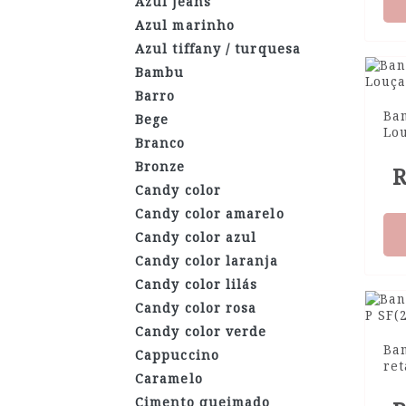
Azul jeans
Azul marinho
Azul tiffany / turquesa
Bambu
Barro
Ba
Bege
Lou
Branco
Bronze
R
Candy color
Candy color amarelo
Candy color azul
Candy color laranja
Candy color lilás
Candy color rosa
Candy color verde
Ba
Cappuccino
ret
Caramelo
Cimento queimado