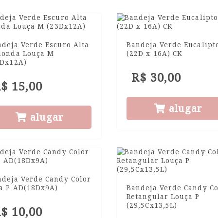
deja Verde Escuro Alta
Bandeja Verde Eucalipt
donda Louça M
(22D x 16A) CK
3Dx12A)
R$ 30,00
$ 15,00
alugar
alugar
ndeja Verde Candy Color
ta P AD(18Dx9A)
Bandeja Verde Candy Co
Retangular Louça P
(29,5Cx13,5L)
$ 10,00