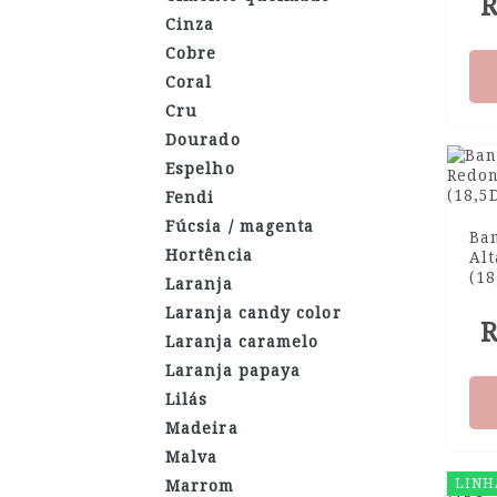
R
Cinza
Cobre
Coral
Cru
Dourado
Espelho
Fendi
Fúcsia / magenta
Ba
Hortência
Al
(1
Laranja
Laranja candy color
R
Laranja caramelo
Laranja papaya
Lilás
Madeira
Malva
LINH
Marrom