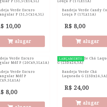
ndeja Verde Escuro
Bandeja Verde Candy Co
angular P (31,5Cx14,5L)
Louça P (17Lx11A)
$ 10,00
R$ 8,00
alugar
alugar
LANÇAMENTO
ndeja Verde Escuro
Bandeja Verde Chá
tangular Mdf P
Laqueada G (23Dx24,5A
0Cx9,5Lx1A)
R$ 24,00
$ 8,00
alugar