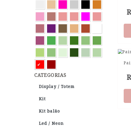
R
Pa
CATEGORIAS
R
Display / Totem
Kit
Kit balão
Led / Neon