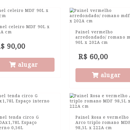
nel celeiro MDF 90L x
4A cm
Painel vermelho
arredondado/ romano 
90L x 202A cm
$ 90,00
R$ 60,00
alugar
alugar
nel tenda circo G
Painel Rosa e vermelho
40Ax1,78L Espaço
Arco triplo romano MD
erno 0,56L
98,5L x 222A cm