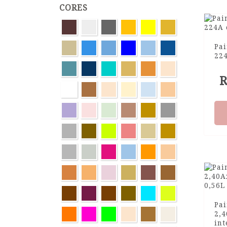
CORES
Pai
22
R
Pai
2,
int