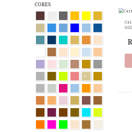
CORES
Cai
GG
R