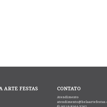
A ARTE FESTAS
CONTATO
Atendimento
atendimento@belaartefestas
(61)9.8564-3262