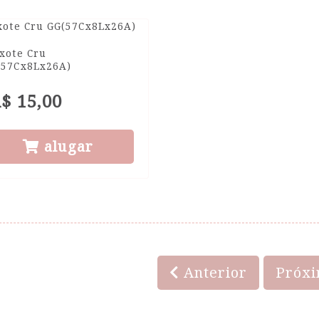
xote Cru
(57Cx8Lx26A)
$ 15,00
alugar
Anterior
Próx