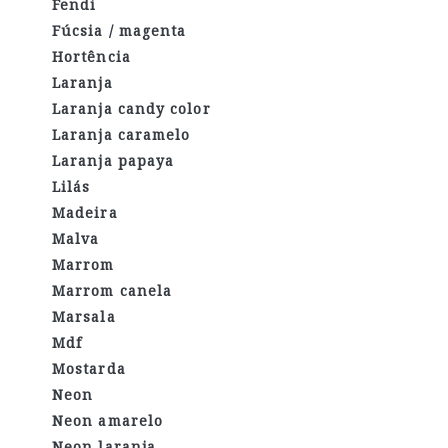
Fendi
Fúcsia / magenta
Hortência
Laranja
Laranja candy color
Laranja caramelo
Laranja papaya
Lilás
Madeira
Malva
Marrom
Marrom canela
Marsala
Mdf
Mostarda
Neon
Neon amarelo
Neon laranja