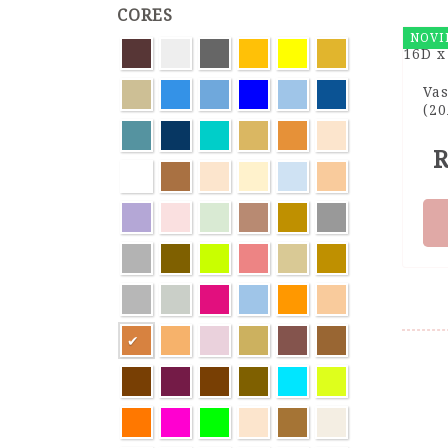
CORES
NOVI
Va
(20
R