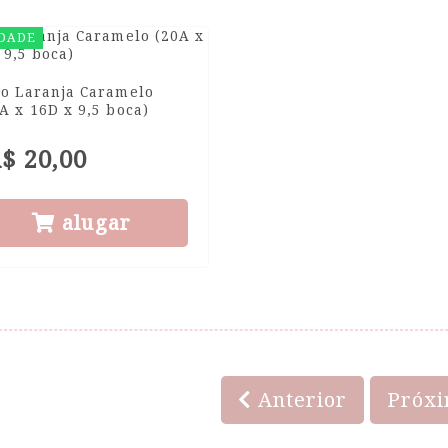
DADE
so Laranja Caramelo
A x 16D x 9,5 boca)
$ 20,00
alugar
Anterior
Próx