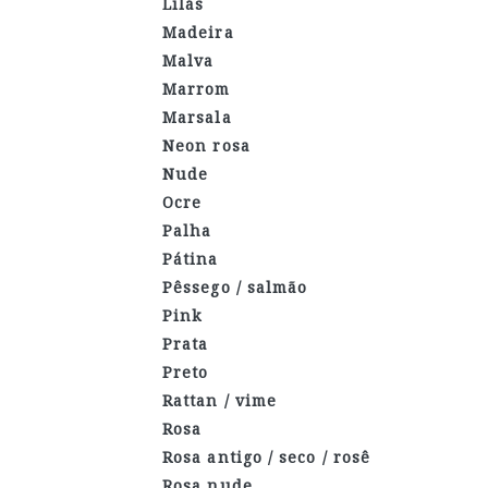
Lilás
Madeira
Malva
Marrom
Marsala
Neon rosa
Nude
Ocre
Palha
Pátina
Pêssego / salmão
Pink
Prata
Preto
Rattan / vime
Rosa
Rosa antigo / seco / rosê
Rosa nude